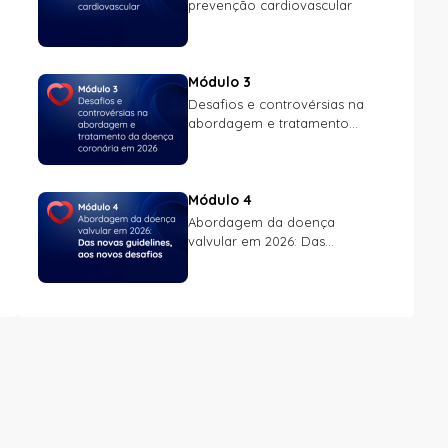
prevenção cardiovascular
Módulo 3
Desafios e controvérsias na
abordagem e tratamento...
Módulo 4
Abordagem da doença
valvular em 2026: Das...
Módulo 6
Hot-Topics e controvérsias da
medicina cardiovascular em...
Módulo 7