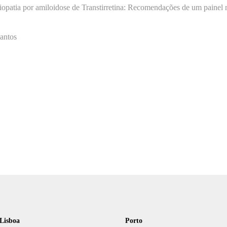
iopatia por amiloidose de Transtirretina: Recomendações de um painel m
Santos
Lisboa
Porto