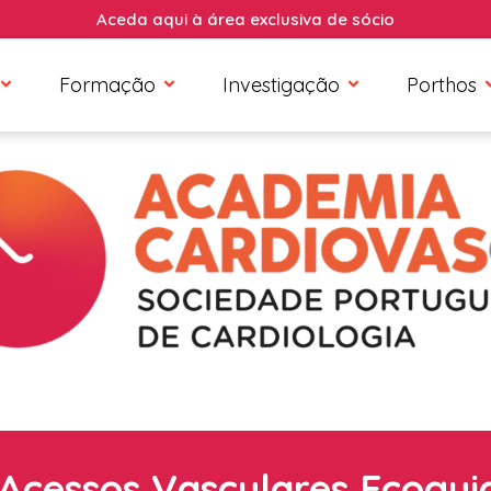
Aceda aqui à área exclusiva de sócio
Formação
Investigação
Porthos
 Acessos Vasculares Ecogui