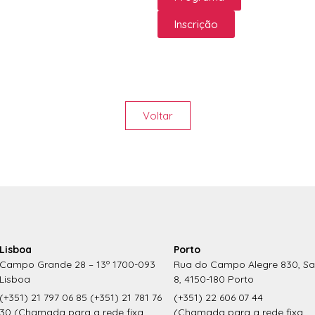
Inscrição
Voltar
Lisboa
Porto
Campo Grande 28 – 13º 1700-093
Rua do Campo Alegre 830, Sa
Lisboa
8, 4150-180 Porto
(+351) 21 797 06 85 (+351) 21 781 76
(+351) 22 606 07 44
30 (Chamada para a rede fixa
(Chamada para a rede fixa