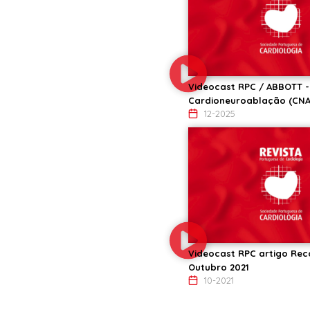
Videocast RPC / ABBOTT -
Cardioneuroablação (CNA
12-2025
Videocast RPC artigo R
Outubro 2021
10-2021