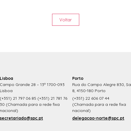
Voltar
Lisboa
Porto
Campo Grande 28 – 13º 1700-093
Rua do Campo Alegre 830, Sa
Lisboa
8, 4150-180 Porto
(+351) 21 797 06 85 (+351) 21 781 76
(+351) 22 606 07 44
30 (Chamada para a rede fixa
(Chamada para a rede fixa
nacional)
nacional)
secretariado@spc.pt
delegacao-norte@spc.pt